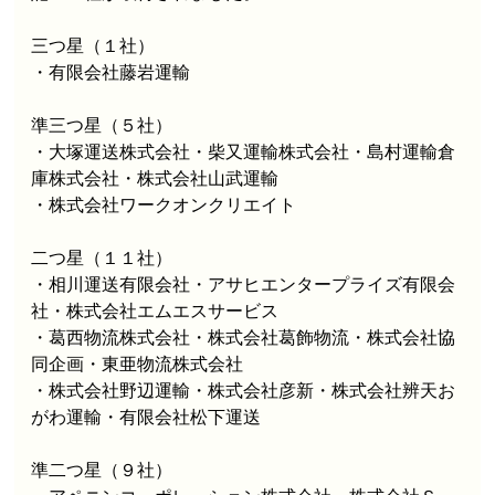
三つ星（１社）
・
有限会社藤岩運輸
準三つ星（５社）
・
大塚運送株式会社
・
柴又運輸株式会社
・
島村運輸倉
庫株式会社
・
株式会社山武運輸
・
株式会社ワークオンクリエイト
二つ星（１１社）
・
相川運送有限会社
・
アサヒエンタープライズ有限会
社
・
株式会社エムエスサービス
・
葛西物流株式会社
・
株式会社葛飾物流
・
株式会社協
同企画
・
東亜物流株式会社
・
株式会社野辺運輸
・
株式会社彦新
・
株式会社辨天お
がわ運輸
・
有限会社松下運送
準二つ星（９社）