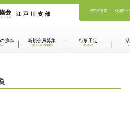
支部概要
お問い
の強み
新規会員募集
行事予定
活
EW
NEW MEMBERS
EVENT
A
覧