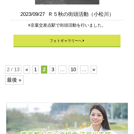
2023/09/27 Ｒ５秋の街頭活動（小松川）
京葉交差点駅で街頭活動を行いました。
フォトギャラリーへ
2 / 13
«
1
2
3
...
10
...
»
最後 »