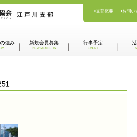
支部概要
お問い
の強み
新規会員募集
行事予定
活
EW
NEW MEMBERS
EVENT
A
251