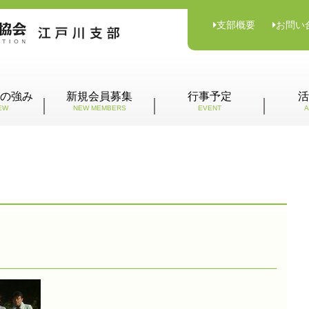
支部概要
お問い
の強み
新規会員募集
行事予定
活
EW
NEW MEMBERS
EVENT
A