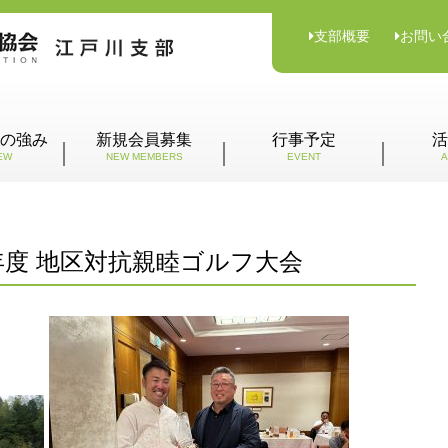
支部概要
お問い
の強み
新規会員募集
行事予定
活
EW
NEW MEMBERS
EVENT
A
令和６年度 地区対抗親睦ゴルフ大会