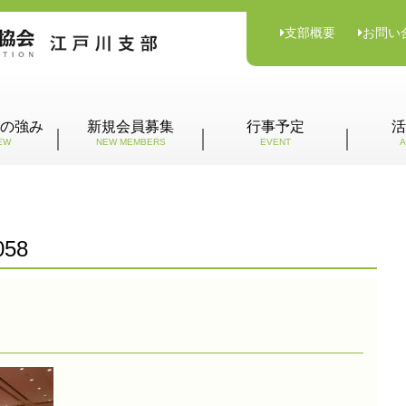
支部概要
お問い
の強み
新規会員募集
行事予定
活
EW
NEW MEMBERS
EVENT
A
058