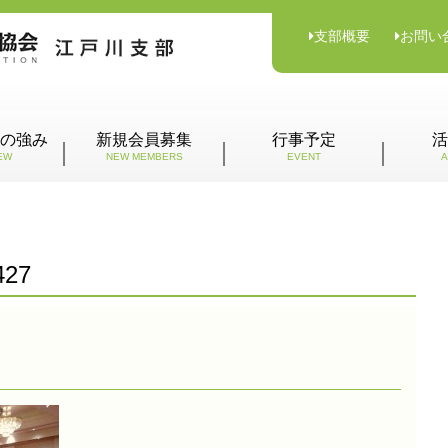
支部概要
お問い
の強み
新規会員募集
行事予定
活
EW
NEW MEMBERS
EVENT
A
427