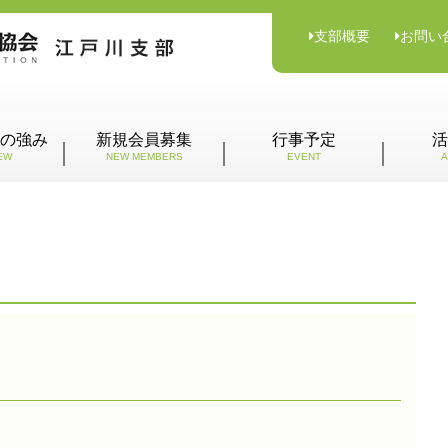
支部概要
お問い
の強み
新規会員募集
行事予定
活
EW
NEW MEMBERS
EVENT
A